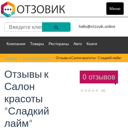
Меню
Toggle
navigat
hello@otzovik.online
Компании
Товары
Рестораны
Авто
Книги
Главная
Спорт
Отзывы к Красота
Фильмы
Деньги
Отзывы к Салон красоты "Сладкий лайм"
Путешествия
Отзывы к
Красота
Здоровье
Остальное
0 отзывов
Салон
(0)
красоты
"Сладкий
лайм"