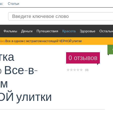
ас
Статьи
Фильмы
Деньги
Путешествия
Красота
Здоровье
Осталь
abro Все-в-одном с экстрактом настоящей ЧЕРНОЙ улитки
тка
0 отзывов
 Все-в-
(0)
ом
ОЙ улитки