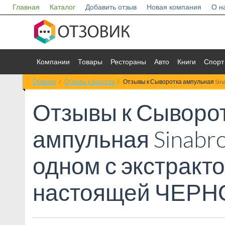
Главная
Каталог
Добавить отзыв
Новая компания
О н
Компании
Товары
Рестораны
Авто
Книги
Спорт
Главная
Отзывы к Красота
Отзывы к Сыворотка ампульная Sin
Отзывы к
Сыворо
ампульная Sinabro
одном с экстракт
настоящей ЧЕРН