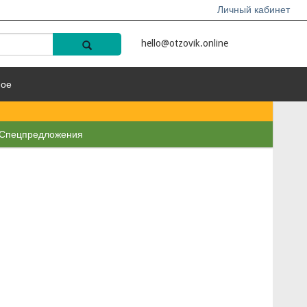
Личный кабинет
hello@otzovik.online
ное
Спецпредложения