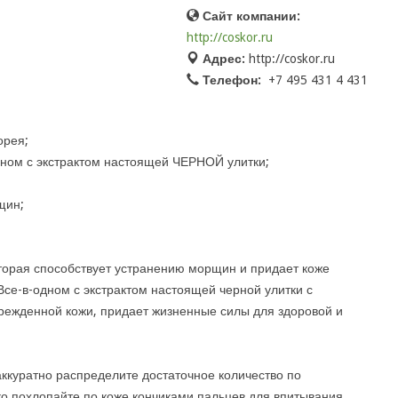
Сайт компании:
http://coskor.ru
Адрес:
http://coskor.ru
Телефон:
+7 495 431 4 431
орея;
ном с экстрактом настоящей ЧЕРНОЙ улитки;
щин;
торая способствует устранению морщин и придает коже
Все-в-одном с экстрактом настоящей черной улитки с
режденной кожи, придает жизненные силы для здоровой и
аккуратно распределите достаточное количество по
ко похлопайте по коже кончиками пальцев для впитывания.