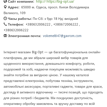
Сайт компании:
http:// https://big-opt.ua/
Адрес:
65000 м. Одеса, просп. Князя Володимира
Великого, 109
Часы работы:
Пн-Сб: з 9до 18 Нд: вихідний
Телефон:
+380632006222 , +380672006222 ,
+380632006222
Электронная почта:
vokemel847@gavrom.com
Інтернет-магазин Big-Opt — це багатофункціональна онлайн-
платформа, де ми зібрали широкий вибір товарів для
щоденного використання, домашнього комфорту, роботи,
подорожей та хобі, надаючи покупцям можливість швидко
знайти потрібне за вигідною ціною. У нашому каталозі
представлені електроніка, побутова техніка, інструменти,
автомобільні аксесуари, портативні гаджети, товари для краси,
догляду й активного відпочинку — тисячі позицій, що підходять
для різних потреб і бюджетів. Ми поєднуємо доступність,
оперативну обробку замовлень та зручну доставку по всій