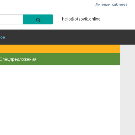
Личный кабинет
hello@otzovik.online
ное
Спецпредложения