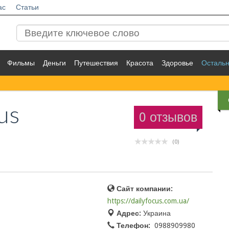
ас
Статьи
Фильмы
Деньги
Путешествия
Красота
Здоровье
Осталь
us
0 отзывов
(0)
Сайт компании:
https://dailyfocus.com.ua/
Адрес:
Украина
Телефон:
0988909980