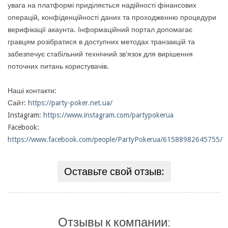
увага на платформі приділяється надійності фінансових
операцій, конфіденційності даних та проходженню процедури
верифікації акаунта. Інформаційний портал допомагає
гравцям розібратися в доступних методах транзакцій та
забезпечує стабільний технічний зв'язок для вирішення
поточних питань користувачів.
Наші контакти:
Сайт:
https://party-poker.net.ua/
Instagram:
https://www.instagram.com/partypokerua
Facebook:
https://www.facebook.com/people/PartyPokerua/61588982645755/
Оставьте свой отзыв:
Отзывы к компании: