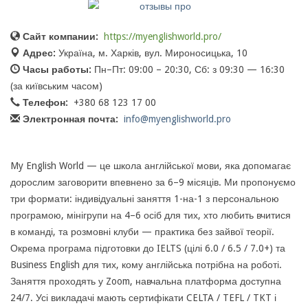
Сайт компании:
https://myenglishworld.pro/
Адрес:
Україна, м. Харків, вул. Мироносицька, 10
Часы работы:
Пн–Пт: 09:00 – 20:30, Сб: з 09:30 — 16:30
(за київським часом)
Телефон:
+380 68 123 17 00
Электронная почта:
info@myenglishworld.pro
My English World — це школа англійської мови, яка допомагає
дорослим заговорити впевнено за 6–9 місяців. Ми пропонуємо
три формати: індивідуальні заняття 1-на-1 з персональною
програмою, мінігрупи на 4–6 осіб для тих, хто любить вчитися
в команді, та розмовні клуби — практика без зайвої теорії.
Окрема програма підготовки до IELTS (цілі 6.0 / 6.5 / 7.0+) та
Business English для тих, кому англійська потрібна на роботі.
Заняття проходять у Zoom, навчальна платформа доступна
24/7. Усі викладачі мають сертифікати CELTA / TEFL / TKT і