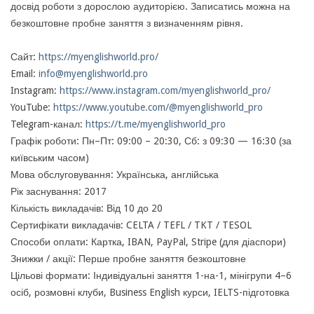
досвід роботи з дорослою аудиторією. Записатись можна на
безкоштовне пробне заняття з визначенням рівня.
Сайт:
https://myenglishworld.pro/
Email:
info@myenglishworld.pro
Instagram:
https://www.instagram.com/myenglishworld_pro/
YouTube:
https://www.youtube.com/@myenglishworld_pro
Telegram-канал:
https://t.me/myenglishworld_pro
Графік роботи: Пн–Пт: 09:00 – 20:30, Сб: з 09:30 — 16:30 (за
київським часом)
Мова обслуговування: Українська, англійська
Рік заснування: 2017
Кількість викладачів: Від 10 до 20
Сертифікати викладачів: CELTA / TEFL / TKT / TESOL
Способи оплати: Картка, IBAN, PayPal, Stripe (для діаспори)
Знижки / акції: Перше пробне заняття безкоштовне
Цільові формати: Індивідуальні заняття 1-на-1, мінігрупи 4–6
осіб, розмовні клуби, Business English курси, IELTS-підготовка