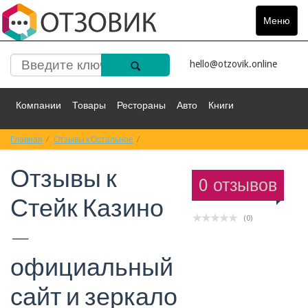
Меню
Toggle
navigat
hello@otzovik.online
Компании
Товары
Рестораны
Авто
Книги
Главная
Спорт
Отзывы к Остальное
Фильмы
Деньги
Путешествия
Отзывы к Стейк Казино — официальный сай
Отзывы к
Красота
Здоровье
Остальное
0 отзывов
Стейк Казино
(0)
—
официальный
сайт и зеркало