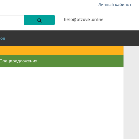
Личный кабинет
hello@otzovik.online
ное
Спецпредложения