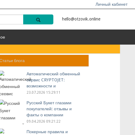
Личный кабинет
hello@otzovik.online
ное
Статьи блога
Автоматический обменный
сервис CRYPTOJET:
возможности и
преимущества
23.07.2026 15:29:11
Русский Букет глазами
покупателей: отзывы и
факты о компании
09.04.2026 09:21:22
Покерные правила и