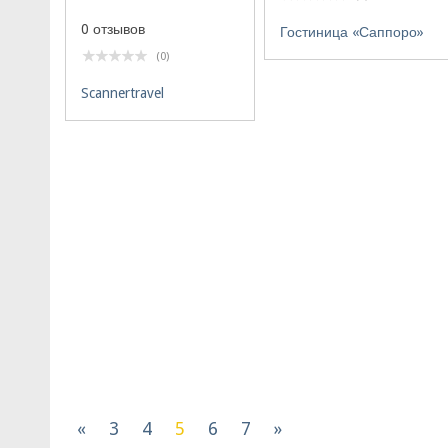
0 отзывов
Гостиница «Саппоро»
(0)
Scannertravel
«
3
4
5
6
7
»