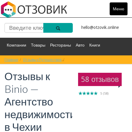
Меню
Toggle
navigat
hello@otzovik.online
Компании
Товары
Рестораны
Авто
Книги
Главная
Спорт
Отзывы к Путешествия
Фильмы
Деньги
Путешествия
Отзывы к Binio — Агентство недвижимос
Отзывы к
Красота
Здоровье
Остальное
58 отзывов
Binio —
5
(
58
)
Агентство
недвижимости
в Чехии