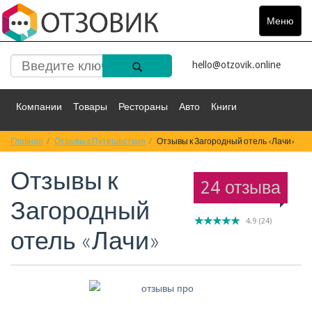
Меню
Toggle
navigat
hello@otzovik.online
Компании
Товары
Рестораны
Авто
Книги
Главная
Спорт
Отзывы к Путешествия
Фильмы
Деньги
Путешествия
Отзывы к Загородный отель «Лачи»
Отзывы к
Красота
Здоровье
Остальное
24 отзыва
Загородный
4.9
(
24
)
отель «Лачи»