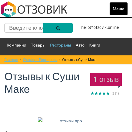
Меню
Toggle
navigat
hello@otzovik.online
Компании
Товары
Рестораны
Авто
Книги
Главная
Спорт
Отзывы к Рестораны
Фильмы
Деньги
Путешествия
Отзывы к Суши Маке
Отзывы к
Суши
Красота
Здоровье
Остальное
1 отзыв
Маке
5
(
1
)