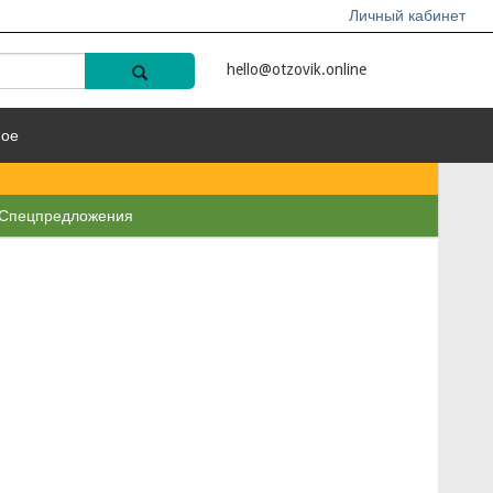
Личный кабинет
hello@otzovik.online
ное
Спецпредложения