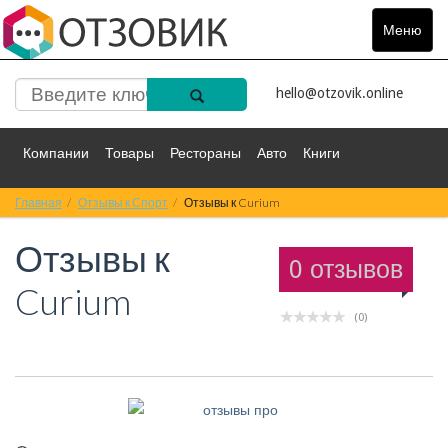
Меню
Toggle
navigat
hello@otzovik.online
Компании
Товары
Рестораны
Авто
Книги
Главная
Спорт
Отзывы к Спорт
Фильмы
Деньги
Отзывы к Curium
Путешествия
Отзывы к
Красота
Здоровье
Остальное
0 отзывов
Curium
(0)