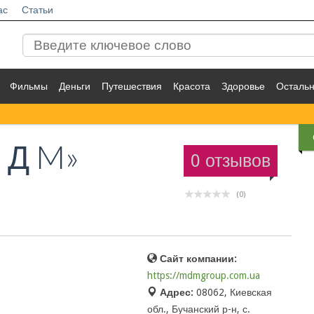
ас
Статьи
Фильмы
Деньги
Путешествия
Красота
Здоровье
Осталь
 Д M»
0 отзывов
(0)
Сайт компании:
https://mdmgroup.com.ua
Адрес:
08062, Киевская
обл., Бучанский р-н, с.