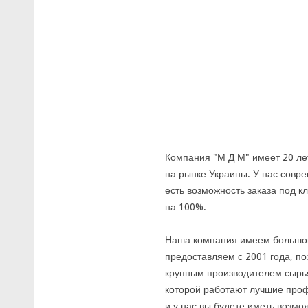
Компания "М Д М" имеет 20 ле
на рынке Украины. У нас совр
есть возможность заказа под к
на 100%.
Наша компания имеем большой
предоставляем с 2001 года, п
крупным производителем сырья
которой работают лучшие проф
и у нас вы будете иметь возмо