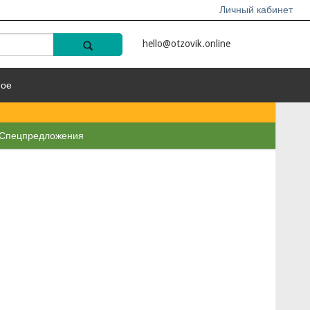
Личный кабинет
hello@otzovik.online
ное
Спецпредложения