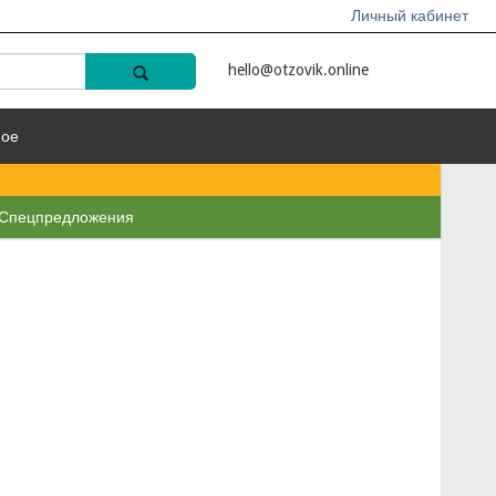
Личный кабинет
hello@otzovik.online
ное
Спецпредложения