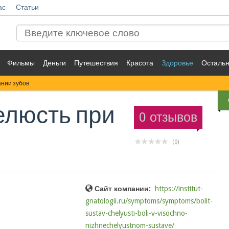
ас
Статьи
Фильмы
Деньги
Путешествия
Красота
Здоровье
Осталь
ании зубов
елюсть при
0 отзывов
(0)
Сайт компании:
https://institut-
gnatologii.ru/symptoms/symptoms/bolit-
sustav-chelyusti-boli-v-visochno-
nizhnechelyustnom-sustave/