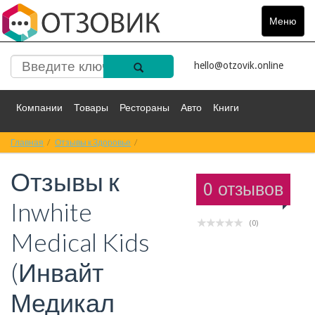
Меню
Toggle
navigat
hello@otzovik.online
Компании
Товары
Рестораны
Авто
Книги
Главная
Спорт
Отзывы к Здоровье
Фильмы
Деньги
Отзывы к Inwhite Medical Kids (Инвайт Меди
Путешествия
Отзывы к
Красота
Здоровье
Остальное
0 отзывов
Inwhite
(0)
Medical Kids
(Инвайт
Медикал