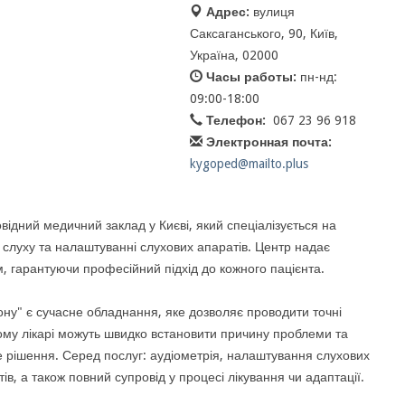
Адрес:
вулиця
Саксаганського, 90, Київ,
Україна, 02000
Часы работы:
пн-нд:
09:00-18:00
Телефон:
067 23 96 918
Электронная почта:
kygoped@mailto.plus
ідний медичний заклад у Києві, який спеціалізується на
ь слуху та налаштуванні слухових апаратів. Центр надає
ям, гарантуючи професійний підхід до кожного пацієнта.
у" є сучасне обладнання, яке дозволяє проводити точні
ому лікарі можуть швидко встановити причину проблеми та
 рішення. Серед послуг: аудіометрія, налаштування слухових
тів, а також повний супровід у процесі лікування чи адаптації.