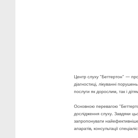
Центр слуху "Беттертон" — пров
діагностиці, лікуванні порушен
послуги як дорослим, так і діт
Основною перевагою "Беттертон
дослідження слуху. Завдяки ць
запропонувати найефективніше
апаратів, консультації спеціаліс