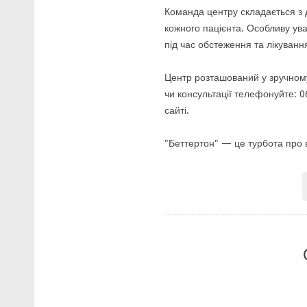
Команда центру складається з д
кожного пацієнта. Особливу ув
під час обстеження та лікуванн
Центр розташований у зручному 
чи консультації телефонуйте: 0
сайті.
"Беттертон" — це турбота про в