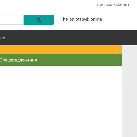
Личный кабинет
hello@otzovik.online
ное
Спецпредложения