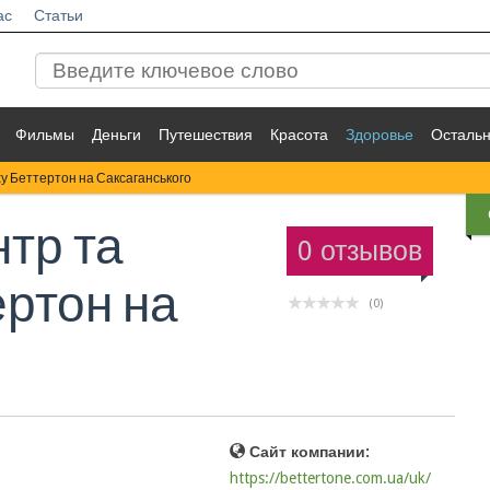
ас
Статьи
Фильмы
Деньги
Путешествия
Красота
Здоровье
Осталь
у Беттертон на Саксаганського
тр та
0 отзывов
ертон на
(0)
Сайт компании:
https://bettertone.com.ua/uk/