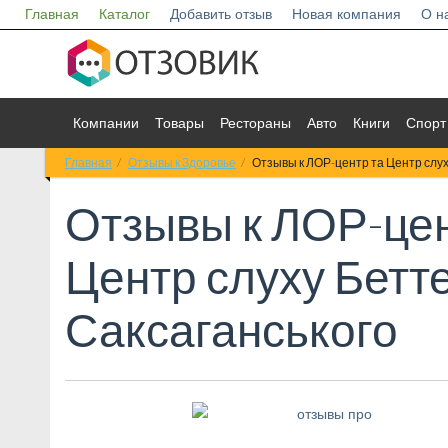
Главная
Каталог
Добавить отзыв
Новая компания
О н
Компании
Товары
Рестораны
Авто
Книги
Спорт
Главная
Отзывы к Здоровье
Отзывы к ЛОР-центр та Центр слух
Отзывы к
ЛОР-цен
Центр слуху Бетт
Саксаганського