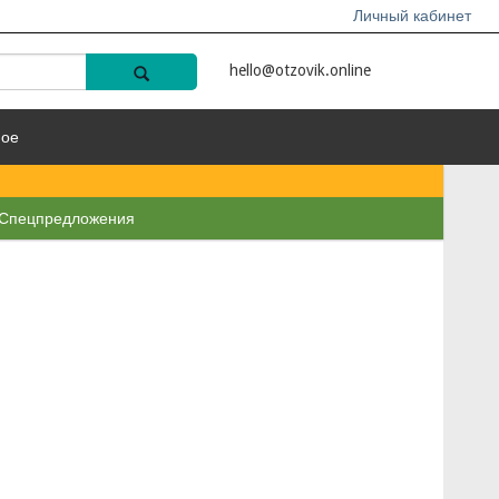
Личный кабинет
hello@otzovik.online
ное
Спецпредложения