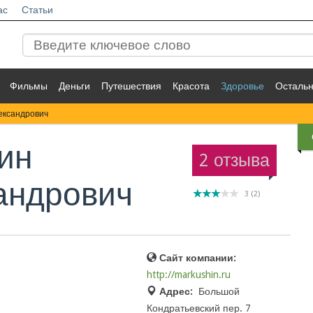
ас
Статьи
Фильмы
Деньги
Путешествия
Красота
Здоровье
Осталь
ександрович
ин
2 отзыва
андрович
3
(
2
)
Сайт компании:
http://markushin.ru
Адрес:
Большой
Кондратьевский пер. 7