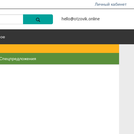
Личный кабинет
hello@otzovik.online
ное
Спецпредложения