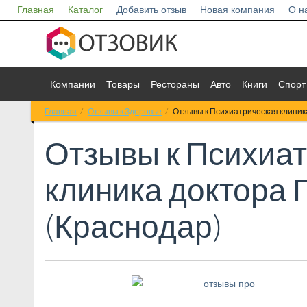
Главная
Каталог
Добавить отзыв
Новая компания
О н
Компании
Товары
Рестораны
Авто
Книги
Спорт
Главная
Отзывы к Здоровье
Отзывы к Психиатрическая клиник
Отзывы к
Психиат
клиника доктора
(Краснодар)