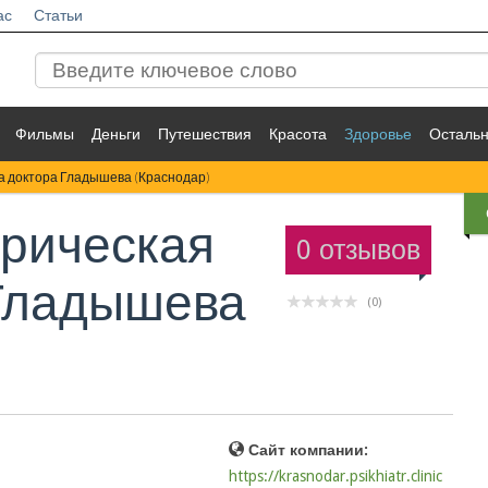
ас
Статьи
Фильмы
Деньги
Путешествия
Красота
Здоровье
Осталь
а доктора Гладышева (Краснодар)
рическая
0 отзывов
 Гладышева
(0)
Сайт компании:
https://krasnodar.psikhiatr.clinic