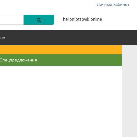
Личный кабинет
hello@otzovik.online
ное
Спецпредложения