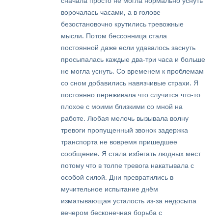
сначала просто не могла нормально уснуть
ворочалась часами, а в голове
безостановочно крутились тревожные
мысли. Потом бессонница стала
постоянной даже если удавалось заснуть
просыпалась каждые два‑три часа и больше
не могла уснуть. Со временем к проблемам
со сном добавились навязчивые страхи. Я
постоянно переживала что случится что‑то
плохое с моими близкими со мной на
работе. Любая мелочь вызывала волну
тревоги пропущенный звонок задержка
транспорта не вовремя пришедшее
сообщение. Я стала избегать людных мест
потому что в толпе тревога накатывала с
особой силой. Дни превратились в
мучительное испытание днём
изматывающая усталость из‑за недосыпа
вечером бесконечная борьба с