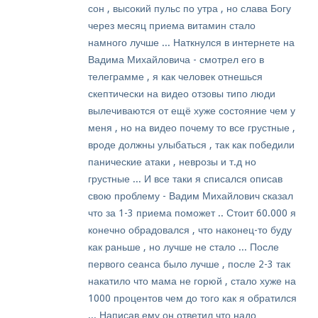
сон , высокий пульс по утра , но слава Богу
через месяц приема витамин стало
намного лучше ... Наткнулся в интернете на
Вадима Михайловича - смотрел его в
телеграмме , я как человек отнешься
скептически на видео отзовы типо люди
вылечиваются от ещё хуже состояние чем у
меня , но на видео почему то все грустные ,
вроде должны улыбаться , так как победили
панические атаки , неврозы и т.д но
грустные ... И все таки я списался описав
свою проблему - Вадим Михайлович сказал
что за 1-3 приема поможет .. Стоит 60.000 я
конечно обрадовался , что наконец-то буду
как раньше , но лучше не стало ... После
первого сеанса было лучше , после 2-3 так
накатило что мама не горюй , стало хуже на
1000 процентов чем до того как я обратился
... Написав ему он ответил что надо