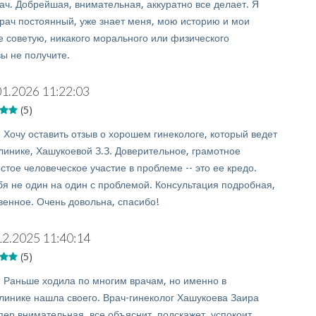
ач. Добрейшая, внимательная, аккуратно все делает. Я
врач постоянный, уже знает меня, мою историю и мои
е советую, никакого морального или физического
ы не получите.
01.2026 11:22:03
(5)
:
Хочу оставить отзыв о хорошем гинекологе, который ведет
клинике, Хашукоевой З.З. Доверительное, грамотное
тое человеческое участие в проблеме -- это ее кредо.
бя не один на один с проблемой. Консультация подробная,
венное. Очень довольна, спасибо!
12.2025 11:40:14
(5)
:
Раньше ходила по многим врачам, но именно в
линике нашла своего. Врач-гинеколог Хашукоева Заира
пер внимательная, все объяснит, подскажет, успокоит.