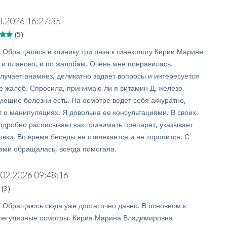
3.2026 16:27:35
(5)
:
Обращалась в клинику три раза к гинекологу Кирии Марине
и планово, и по жалобам. Очень мне понравилась.
лучает анамнез, деликатно задает вопросы и интересуется
е жалоб. Спросила, принимаю ли я витамин Д, железо,
ующие болезни есть. На осмотре ведет себя аккуратно,
 о манипуляциях. Я довольна ее консультациями. В своих
одробно расписывает как принимать препарат, указывает
вки. Во время беседы не отвлекается и не торопится. С
ами обращалась, всегда помогала.
.02.2026 09:48:16
(3)
:
Обращаюсь сюда уже достаточно давно. В основном к
 регулярные осмотры. Кирия Марина Владимировна