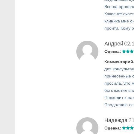
Всегда проявл
Какое же счас
клиника мне оч
пройти. Кому 
Андрей
02.
Оценка:
Комментарий
для консульта
принесенные с
просила. Это 
бы отметил вн
Подходит к жа
Продолжаю леч
Надежда
21
Оценка: