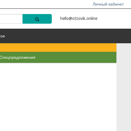
Личный кабинет
hello@otzovik.online
ное
Спецпредложения