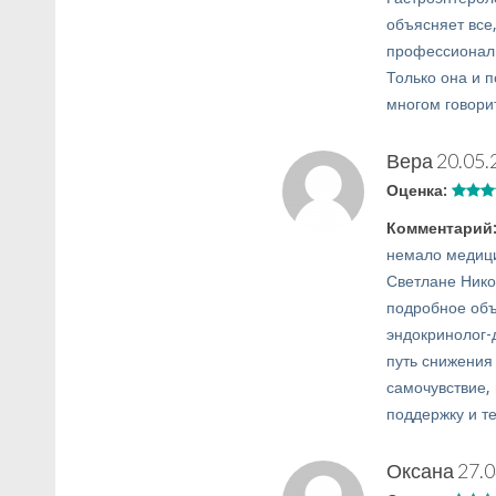
объясняет все,
профессионали
Только она и п
многом говори
Вера
20.05.
Оценка:
Комментарий
немало медици
Светлане Нико
подробное объ
эндокринолог-
путь снижения
самочувствие,
поддержку и т
Оксана
27.0