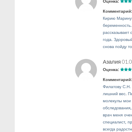
Оценка:
Комментарий
Кирию Марину 
беременность.
рассказывает 
года. Здоровы
снова пойду то
Азалия
01.0
Оценка:
Комментарий
Филатову С.Н.
лишний вес. П
молекулы мои 
обследования, 
врач меня оче
специалист, п
всегда радостн