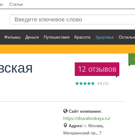
ас
Статьи
Фильмы
Деньги
Путешествия
Красота
Здоровье
Осталь
вская
12 отзывов
4.8
(
12
)
Сайт компании:
https://shuvalovskaya.ru/
Адрес:
г. Москва,
Мичуринский пр., 7