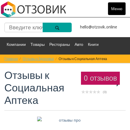
Меню
Toggle
navigat
hello@otzovik.online
Компании
Товары
Рестораны
Авто
Книги
Главная
Спорт
Отзывы к Здоровье
Фильмы
Деньги
Отзывы к Социальная Аптека
Путешествия
Отзывы к
Красота
Здоровье
Остальное
0 отзывов
Социальная
(0)
Аптека