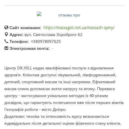
Сайт компании:
https://massagist.net.ua/massazh-spiny/
Адрес:
вул. Святослава Хороброго 62
Телефон:
+380978097025
Электронная почта:
-
Центр DR.HILL надає кваліфіковані послуги з відновлення
здоров'я. Клієнтам доступні лікувальний, лімфодренажний,
дитячий, спортивний масаж та інші напрямки. Ефективний
масаж спини допомагає зняти напругу та втому. Перевага
центру - застосування унікальних методик із 40-річним
досвідом, що гарантують полегшення вже після перших візитів.
Географія роботи - місто Дніпро.
Додатково: техніка та інтенсивність курсу визначаються
індивідуально після детальної оцінки фізичного стану клієнта.