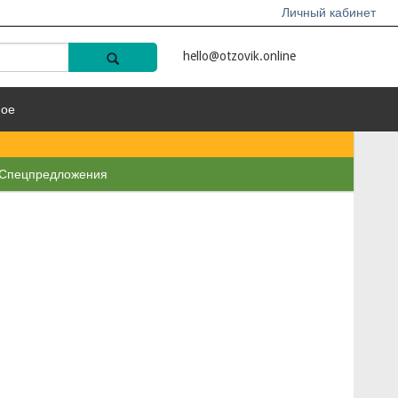
Личный кабинет
hello@otzovik.online
ное
Спецпредложения