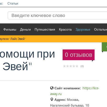
ас
Статьи
Фильмы
Деньги
Путешествия
Красота
Здоровье
Осталь
кулезе "Лайс Эвей"
Помощи при
0 отзывов
 Эвей"
(0)
Сайт компании:
https://lice-
away.ru
Адрес:
Москва,
Нагатинский бульвар, 10