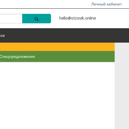
Личный кабинет
hello@otzovik.online
ное
Спецпредложения