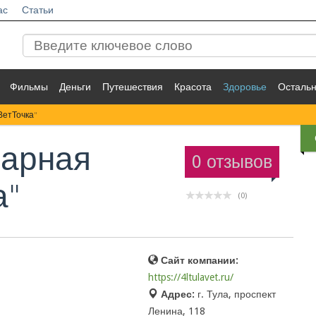
ас
Статьи
Фильмы
Деньги
Путешествия
Красота
Здоровье
Осталь
ВетТочка"
нарная
0 отзывов
а"
(0)
Сайт компании:
https://4ltulavet.ru/
Адрес:
г. Тула, проспект
Ленина, 118