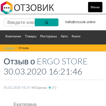
Меню
Toggle
navigat
hello@otzovik.online
Компании
Товары
Рестораны
Авто
Книги
Главная
Спорт
Отзывы
Фильмы
Деньги
Путешествия
Отзыв о
ERGO STORE
Красота
Здоровье
Остальное
30.03.2020 16:21:46
30.03.2020 16:21:46
Оценка:
(
1
)
Екатерина