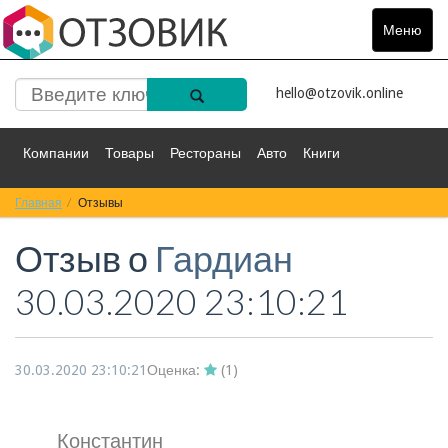
Меню
Toggle
navigat
hello@otzovik.online
Компании
Товары
Рестораны
Авто
Книги
Главная
Спорт
Отзывы
Фильмы
Деньги
Путешествия
Отзыв о
Гардиан
Красота
Здоровье
Остальное
30.03.2020 23:10:21
30.03.2020 23:10:21
Оценка:
(
1
)
Константин