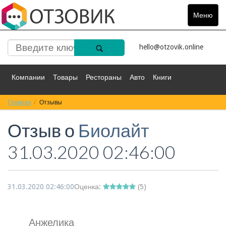
Меню
Toggle
navigat
hello@otzovik.online
Компании
Товары
Рестораны
Авто
Книги
Главная
Спорт
Отзывы
Фильмы
Деньги
Путешествия
Отзыв о
Биолайт
Красота
Здоровье
Остальное
31.03.2020 02:46:00
31.03.2020 02:46:00
Оценка:
(
5
)
Анжелика