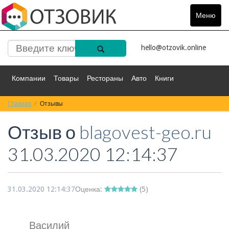
Меню
Toggle
navigat
hello@otzovik.online
Компании
Товары
Рестораны
Авто
Книги
Главная
Спорт
Отзывы
Фильмы
Деньги
Путешествия
Отзыв о
blagovest-geo.ru
Красота
Здоровье
Остальное
31.03.2020 12:14:37
31.03.2020 12:14:37
Оценка:
(
5
)
Василий