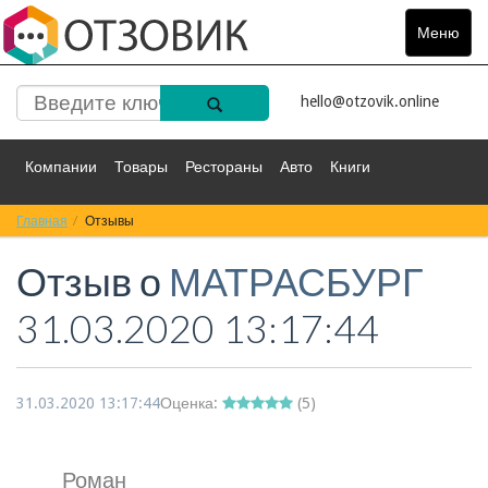
Меню
Toggle
navigat
hello@otzovik.online
Компании
Товары
Рестораны
Авто
Книги
Главная
Спорт
Отзывы
Фильмы
Деньги
Путешествия
Отзыв о
МАТРАСБУРГ
Красота
Здоровье
Остальное
31.03.2020 13:17:44
31.03.2020 13:17:44
Оценка:
(
5
)
Роман