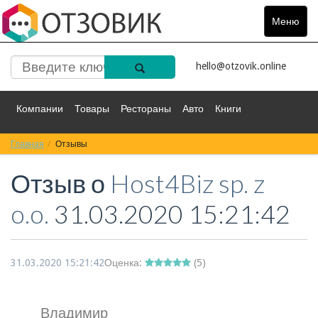
Меню
Toggle
navigat
hello@otzovik.online
Компании
Товары
Рестораны
Авто
Книги
Главная
Спорт
Отзывы
Фильмы
Деньги
Путешествия
Отзыв о
Host4Biz sp. z
Красота
Здоровье
Остальное
o.o.
31.03.2020 15:21:42
31.03.2020 15:21:42
Оценка:
(
5
)
Владимир