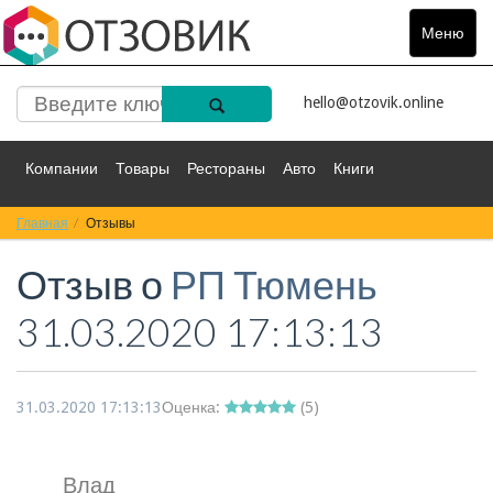
Меню
Toggle
navigat
hello@otzovik.online
Компании
Товары
Рестораны
Авто
Книги
Главная
Спорт
Отзывы
Фильмы
Деньги
Путешествия
Отзыв о
РП Тюмень
Красота
Здоровье
Остальное
31.03.2020 17:13:13
31.03.2020 17:13:13
Оценка:
(
5
)
Влад