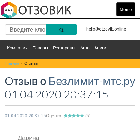
Меню
Toggle
navigat
hello@otzovik.online
Компании
Товары
Рестораны
Авто
Книги
Главная
Спорт
Отзывы
Фильмы
Деньги
Путешествия
Отзыв о
Безлимит-мтс.ру
Красота
Здоровье
Остальное
01.04.2020 20:37:15
01.04.2020 20:37:15
Оценка:
(
5
)
Дарина