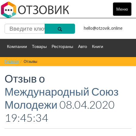
Меню
Toggle
navigat
hello@otzovik.online
Компании
Товары
Рестораны
Авто
Книги
Главная
Спорт
Отзывы
Фильмы
Деньги
Путешествия
Отзыв о
Красота
Здоровье
Остальное
Международный Союз
Молодежи
08.04.2020
19:45:34