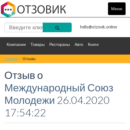
Меню
Toggle
navigat
hello@otzovik.online
Компании
Товары
Рестораны
Авто
Книги
Главная
Спорт
Отзывы
Фильмы
Деньги
Путешествия
Отзыв о
Красота
Здоровье
Остальное
Международный Союз
Молодежи
26.04.2020
17:54:22