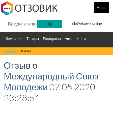
Меню
Toggle
navigat
hello@otzovik.online
Компании
Товары
Рестораны
Авто
Книги
Главная
Спорт
Отзывы
Фильмы
Деньги
Путешествия
Отзыв о
Красота
Здоровье
Остальное
Международный Союз
Молодежи
07.05.2020
23:28:51