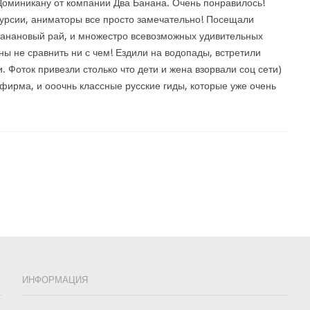
Доминикану от компании Два Банана. Очень понравилось!
курсии, аниматоры все просто замечательно! Посещали
банановый рай, и множестро всевозможных удивительных
ы не сравнить ни с чем! Ездили на водопады, встретили
. Фоток привезли столько что дети и жена взорвали соц сети)
фирма, и ооочнь классные русские гиды, которые уже очень
ИНФОРМАЦИЯ