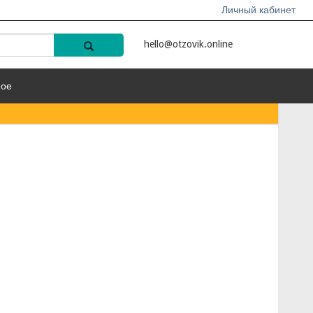
Личный кабинет
hello@otzovik.online
ное