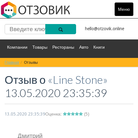
Меню
Toggle
navigat
hello@otzovik.online
Компании
Товары
Рестораны
Авто
Книги
Главная
Спорт
Отзывы
Фильмы
Деньги
Путешествия
Отзыв о
«Line Stone»
Красота
Здоровье
Остальное
13.05.2020 23:35:39
13.05.2020 23:35:39
Оценка:
(
5
)
Дмитрий