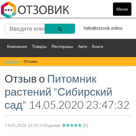
Меню
Toggle
navigat
hello@otzovik.online
Компании
Товары
Рестораны
Авто
Книги
Главная
Спорт
Отзывы
Фильмы
Деньги
Путешествия
Отзыв о
Питомник
Красота
Здоровье
Остальное
растений "Сибирский
сад"
14.05.2020 23:47:32
14.05.2020 23:47:32
Оценка:
(
5
)