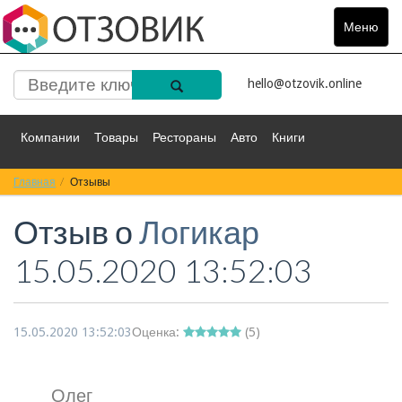
Меню
Toggle
navigat
hello@otzovik.online
Компании
Товары
Рестораны
Авто
Книги
Главная
Спорт
Отзывы
Фильмы
Деньги
Путешествия
Отзыв о
Логикар
Красота
Здоровье
Остальное
15.05.2020 13:52:03
15.05.2020 13:52:03
Оценка:
(
5
)
Олег