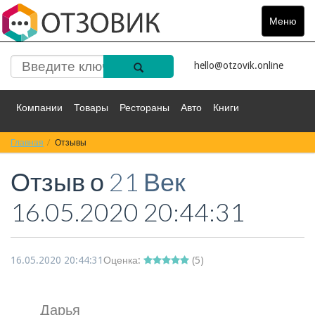
Меню
Toggle
navigat
hello@otzovik.online
Компании
Товары
Рестораны
Авто
Книги
Главная
Спорт
Отзывы
Фильмы
Деньги
Путешествия
Отзыв о
21 Век
Красота
Здоровье
Остальное
16.05.2020 20:44:31
16.05.2020 20:44:31
Оценка:
(
5
)
Дарья