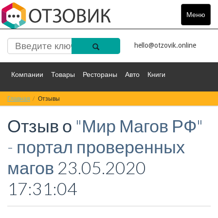
Меню
Toggle
navigat
hello@otzovik.online
Компании
Товары
Рестораны
Авто
Книги
Главная
Спорт
Отзывы
Фильмы
Деньги
Путешествия
Отзыв о
"Мир Магов РФ"
Красота
Здоровье
Остальное
- портал проверенных
магов
23.05.2020
17:31:04