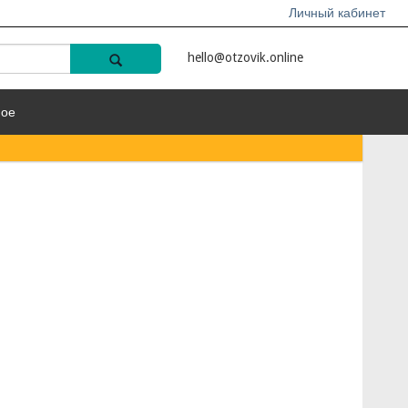
Личный кабинет
hello@otzovik.online
ное