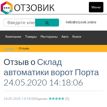
Меню
Toggle
navigat
hello@otzovik.online
Компании
Товары
Рестораны
Авто
Книги
Главная
Спорт
Отзывы
Фильмы
Деньги
Путешествия
Отзыв о
Склад
Красота
Здоровье
Остальное
автоматики ворот Порта
24.05.2020 14:18:06
24.05.2020 14:18:06
Оценка:
(
5
)