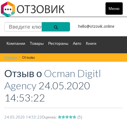
Меню
Toggle
navigat
hello@otzovik.online
Компании
Товары
Рестораны
Авто
Книги
Главная
Спорт
Отзывы
Фильмы
Деньги
Путешествия
Отзыв о
Ocman Digitl
Красота
Здоровье
Остальное
Agency
24.05.2020
14:53:22
24.05.2020 14:53:22
Оценка:
(
5
)