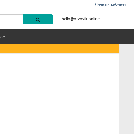
Личный кабинет
hello@otzovik.online
ное