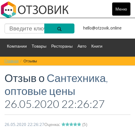
Меню
Toggle
navigat
hello@otzovik.online
Компании
Товары
Рестораны
Авто
Книги
Главная
Спорт
Отзывы
Фильмы
Деньги
Путешествия
Отзыв о
Сантехника,
Красота
Здоровье
Остальное
оптовые цены
26.05.2020 22:26:27
26.05.2020 22:26:27
Оценка:
(
5
)