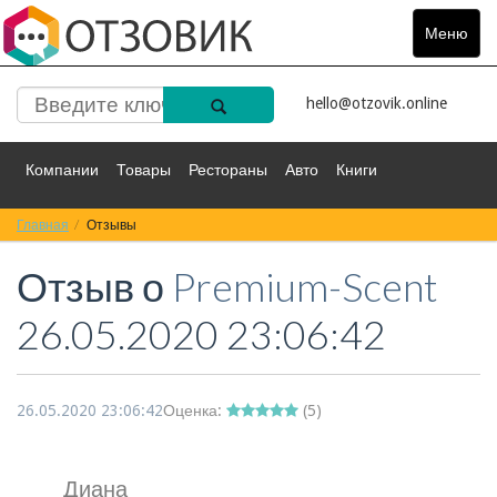
Меню
Toggle
navigat
hello@otzovik.online
Компании
Товары
Рестораны
Авто
Книги
Главная
Спорт
Отзывы
Фильмы
Деньги
Путешествия
Отзыв о
Premium-Scent
Красота
Здоровье
Остальное
26.05.2020 23:06:42
26.05.2020 23:06:42
Оценка:
(
5
)
Диана